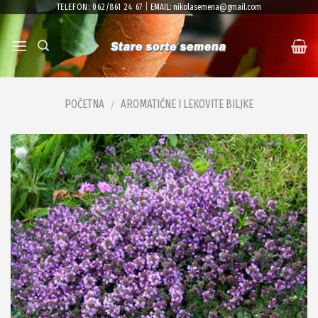
Skip
TELEFON: 062/861 24 67
|
EMAIL: nikolasemena@gmail.com
to
content
POČETNA
AROMATIČNE I LEKOVITE BILJKE
/