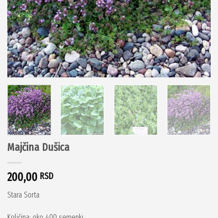
Majčina Dušica
200,00
RSD
Stara Sorta
Količina: oko 400 semenki