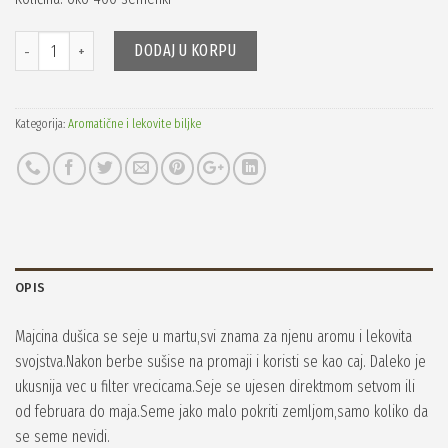
Količina
DODAJ U KORPU
Kategorija:
Aromatične i lekovite biljke
OPIS
Majcina dušica se seje u martu,svi znama za njenu aromu i lekovita
svojstva.Nakon berbe sušise na promaji i koristi se kao caj. Daleko je
ukusnija vec u filter vrecicama.Seje se ujesen direktmom setvom ili
od februara do maja.Seme jako malo pokriti zemljom,samo koliko da
se seme nevidi.