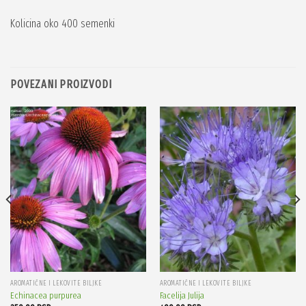
Kolicina oko 400 semenki
POVEZANI PROIZVODI
AROMATIČNE I LEKOVITE BILJKE
AROMATIČNE I LEKOVITE BILJKE
Echinacea purpurea
Facelija Julija