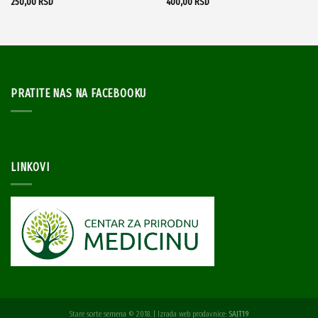
250,00
RSD
400,00
RSD
PRATITE NAS NA FACEBOOKU
LINKOVI
Stare sorte semena © 2018. | Izrada web prodavnice:
SAJT19