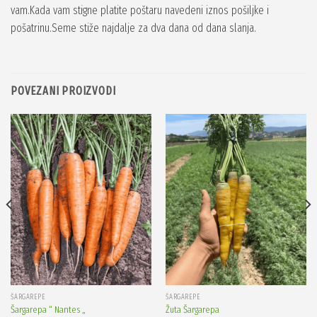
vam.Kada vam stigne platite poštaru navedeni iznos pošiljke i
pošatrinu.Seme stiže najdalje za dva dana od dana slanja.
POVEZANI PROIZVODI
ŠARGAREPE
ŠARGAREPE
Šargarepa “ Nantes „
Žuta Šargarepa