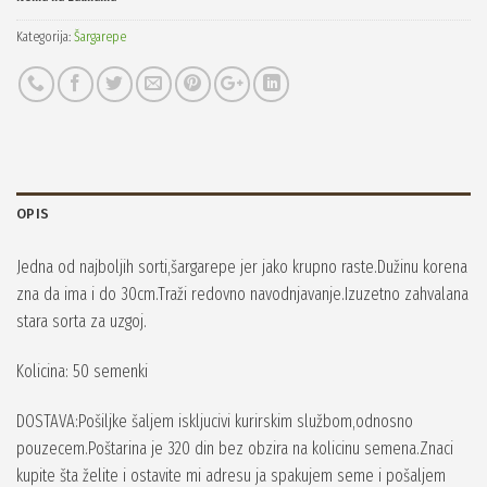
Kategorija:
Šargarepe
OPIS
Jedna od najboljih sorti,šargarepe jer jako krupno raste.Dužinu korena
zna da ima i do 30cm.Traži redovno navodnjavanje.Izuzetno zahvalana
stara sorta za uzgoj.
Kolicina: 50 semenki
DOSTAVA:Pošiljke šaljem iskljucivi kurirskim službom,odnosno
pouzecem.Poštarina je 320 din bez obzira na kolicinu semena.Znaci
kupite šta želite i ostavite mi adresu ja spakujem seme i pošaljem