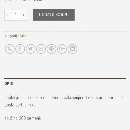
Količina
DODAJ U KORPU
Kategorija:
Salate
OPIS
U pitanju su miks salate u jednom pakovanju od više staruh sorti. Ima
dosta sorti u mixu.
Količina: 200 semenki