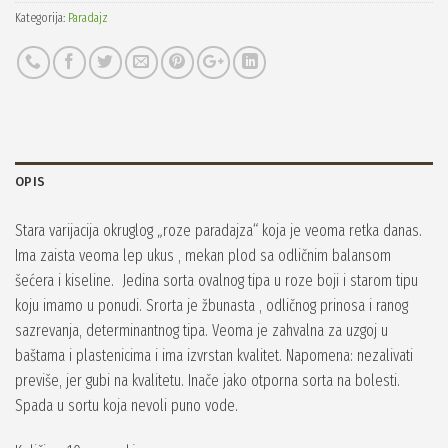
Kategorija:
Paradajz
OPIS
Stara varijacija okruglog „roze paradajza“ koja je veoma retka danas.
Ima zaista veoma lep ukus , mekan plod sa odličnim balansom
šećera i kiseline. Jedina sorta ovalnog tipa u roze boji i starom tipu
koju imamo u ponudi. Srorta je žbunasta , odličnog prinosa i ranog
sazrevanja, determinantnog tipa. Veoma je zahvalna za uzgoj u
baštama i plastenicima i ima izvrstan kvalitet. Napomena: nezalivati
previše, jer gubi na kvalitetu. Inače jako otporna sorta na bolesti.
Spada u sortu koja nevoli puno vode.