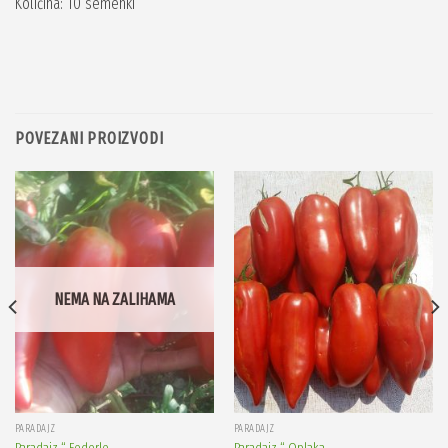
Količina: 10 semenki
POVEZANI PROIZVODI
NEMA NA ZALIHAMA
PARADAJZ
PARADAJZ
Paradajz “ Federle „
Paradaiz “ Oplaka „